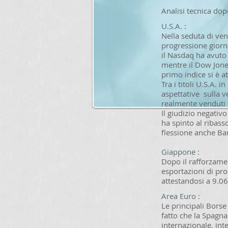
Analisi tecnica dop
U.S.A.
:
Nella seduta di ve
progressione giorna
il Nasdaq ha avuto 
mentre il Dow Jone
primo indice si è a
Tra i titoli U.S.A.
aspettative sulla v
realmente venduti n
Il giudizio negativo
ha spinto al ribas
flessione anche Ba
Giappone
:
Dopo il rafforzamen
esportazioni di pro
attestandosi a 9.06
Area Euro
:
Le principali Borse
fatto che la Spagna
internazionale, int