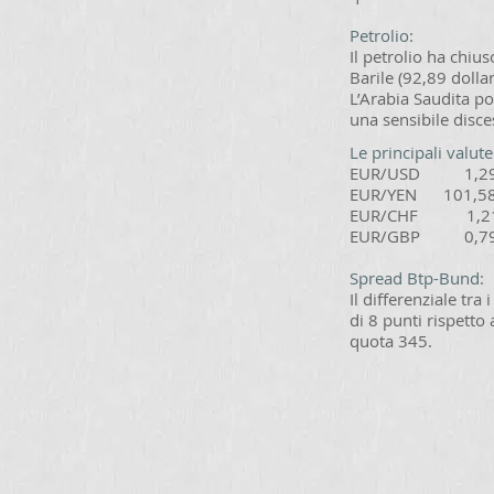
Petrolio
:
Il petrolio ha chiu
Barile (92,89 dollar
L’Arabia Saudita po
una sensibile disce
Le principali valut
EUR/USD 1,2
EUR/YEN 101,5
EUR/CHF 1,2
EUR/GBP 0,79
Spread Btp-Bund
:
Il differenziale tra 
di 8 punti rispetto
quota 345.