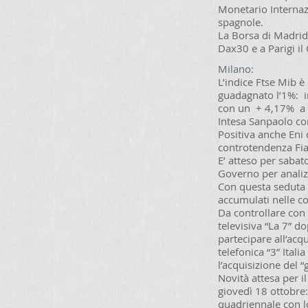
Monetario Internaz
spagnole.
La Borsa di Madrid
Dax30 e a Parigi i
Milano
:
L’indice Ftse Mib è
guadagnato l’1%: i
con un + 4,17% a 
Intesa Sanpaolo co
Positiva anche Eni
controtendenza Fiat
E’ atteso per sabat
Governo per analizz
Con questa seduta i
accumulati nelle co
Da controllare con 
televisiva “La 7” d
partecipare all’acq
telefonica “3” Ital
l’acquisizione del “
Novità attesa per il
giovedì 18 ottobre: 
quadriennale con lo