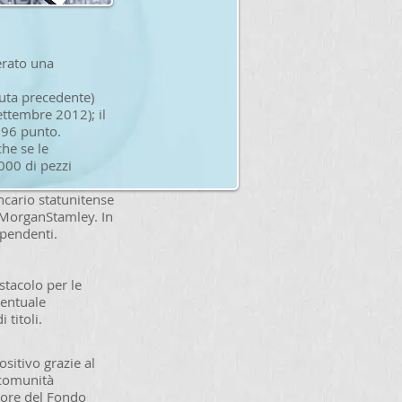
erato una
duta precedente)
ttembre 2012); il
,96 punto.
he se le
000 di pezzi
ancario statunitense
 MorganStamley. In
ipendenti.
stacolo per le
centuale
titoli.
sitivo grazie al
 comunità
ttore del Fondo