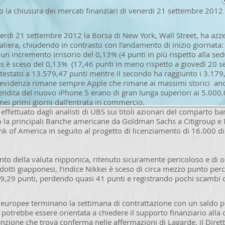
o la chiusura dei mercati finanziari di venerdi 21 settembre 2012
nerdì 21 settembre 2012 la Borsa di New York, Wall Street, ha azz
liera, chiudendo in contrasto con l’andamento di inizio giornata:
un incremento irrisorio del 0,13% (4 punti in più rispetto alla se
s è sceso del 0,13% (17,46 punti in meno rispetto a giovedì 20 se
ttestato a 13.579,47 punti mentre il secondo ha raggiunto i 3.179
 in evidenza rimane sempre Apple che rimane ai massimi storici anc
endita del nuovo iPhone 5 erano di gran lunga superiori ai 5.000.
ei primi giorni dall’entrata in commercio.
 effettuato dagli analisti di UBS sui titoli azionari del comparto b
so la principali Banche americane da Goldman Sachs a Citigroup e
nk of America in seguito al progetto di licenziamento di 16.000 d
to della valuta nipponica, ritenuto sicuramente pericoloso e di o
dotti giapponesi, l’indice Nikkei è sceso di circa mezzo punto per
9,29 punti, perdendo quasi 41 punti e registrando pochi scambi di 
 europee terminano la settimana di contrattazione con un saldo po
 potrebbe essere orientata a chiedere il supporto finanziario alla
enzione che trova conferma nelle affermazioni di Lagarde, il Dire