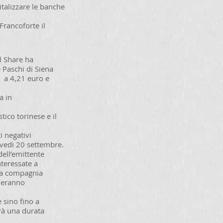
talizzare le banche
Francoforte il
l Share ha
 Paschi di Siena
 a 4,21 euro e
a in
tico torinese e il
i negativi
iovedi 20 settembre.
dell’emittente
nteressate a
lla compagnia
nderanno
e sino fino a
vrà una durata