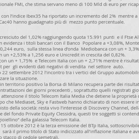
ionale FMI, che stima servano meno di 100 Mld di euro per ricapi
 con l’indice Ibex35 ha riportato un incremento del 2% mentre a 
l Cac40 hanno guadagnato più di mezzo punto percentuale.
 cresciuto del 1,02% raggiungendo quota 15.991 punti e il Ftse Al
n evidenza i titoli bancari con il Banco Popolare a +3,08%, Monte
0,244 euro, sulla stessa linea d’onda Mediobanca con un + 3,3%
n un +2,53% a 1,256 euro e Unicredit in crescita del 0,82%.
 con un + 1,75% e Telecom Italia con un + 2,71% mentre è risultat
 per gli evidenti dati negativi di vendita nel settore auto.
o 22 settembre 2012 l’incontro tra i vertici del Gruppo automobilis
are la situazione.
n territorio positivo la Borsa di Milano recupera parte dei risultat
ntrattazioni dei giorni precedenti , soprattutto quelli registrati g
attenzione il titolo Telecom Italia Media che detiene la proprietà 
opo che Mediaset, Sky e Fastweb hanno dichiarato di non essere i
uisto della società: resta vivo l’interesse di Discovery Channel, de
ia e del fondo Private Equity Clessidra, questi tre soggetti si conte
gioiellino” della galassia Telecom Italia.
 15 ottobre 2012 è la terza emissione del BTp Italia, sottoscrivibil
sarà il primo titolo di Stato indicizzato all’inflazione italiana e a
 stacco di cedole semetrali.