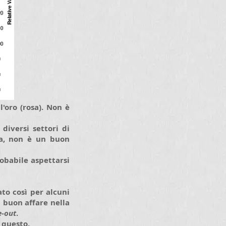
l'oro (rosa). Non è
diversi settori di
sa, non è un buon
robabile aspettarsi
ato così per alcuni
 buon affare nella
e-out
.
e questo.