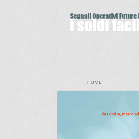
Segnali Operativi Future
i soldi fac
HOME
da Londra, mercoled