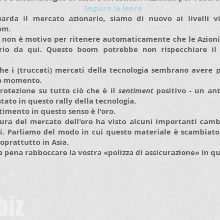
Seguire la lepre
arda il mercato azionario, siamo di nuovo ai livelli vi
om.
o non è motivo per ritenere automaticamente che le Azioni
erio da qui. Questo boom potrebbe non rispecchiare il
he i (truccati) mercati della tecnologia sembrano avere 
to momento.
otezione su tutto ciò che è il
sentiment
positivo - un an
tato in questo rally della tecnologia.
stimento in questo senso è l'oro.
ttura del mercato dell'oro ha visto alcuni importanti cam
i. Parliamo del modo in cui questo materiale è scambiato,
oprattutto in Asia.
a pena rabboccare la vostra «polizza di assicurazione» in 
biz