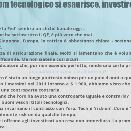
om tecnologico si esaurisce, investir
la Fed' sembra un cliché banale oggi ...
e ha sottoscritto il QE, è più vero che mai.
 Giappone, Europa, la tattica è abbastanza chiara - sostene
.
zza di assicurazione finale. Molti si lamentano che è volub
fidabile. Ma non siatene così sicuri.
icatore che, pur non essendo perfetto, rende una certa pre
Una partita in cielo ... o all'inferno?
oro è stato un luogo piuttosto noioso per un paio d'anni a qu
o i massimi nel 2011 intorno a $ 1.900, abbiamo visto che 
 una controparte contraria.
no che l'oro ha avuto una controparte uguale e contraria?
i buoni vecchi titoli tecnologici.
ci incarnano il contrasto con l'oro. Tech è 'risk-on'. L'oro è '
ralmente risk-on da qualche tempo.
gici offrono agli investitori una resa non immediata. La pro
ra.