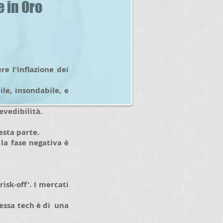
e in Oro
re l'inflazione dei
ile, insondabile, e
vedibilità.
esta parte.
la fase negativa è
risk-off'. I mercati
messa tech è di una