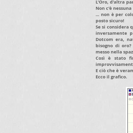
L'Oro, d'altra p
Non c'è nessuna 
... non è per co
posto sicuro!
Se si considera 
inversamente pr
Dotcom era, nat
bisogno di oro?
messo nella spaz
Così è stato f
improvvisamente 
E ciò che è vera
Ecco il grafico.