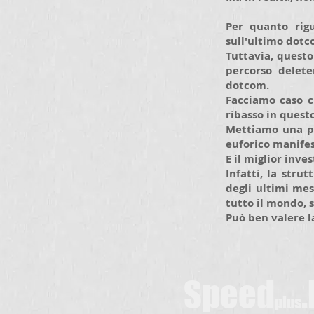
Per quanto rigu
sull'ultimo dotc
Tuttavia, quest
percorso delet
dotcom.
Facciamo caso c
ribasso in ques
Mettiamo una pr
euforico manifes
E il miglior inve
Infatti, la stru
degli ultimi mes
tutto il mondo, s
Può ben valere l
Speed
.
plus