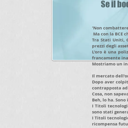
Se il bo
'Non combattere 
Ma con la BCE ch
Tra Stati Uniti,
prezzi degli asset
L'oro è una poli
francamente inaf
Mostriamo un ind
Il mercato dell'
Dopo aver colpit
contrapposta ad
Cosa, non sapeva
Beh, lo ha. Sono 
I Titoli tecnologi
sono stati gene
I Titoli tecnolo
ricompensa futu