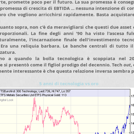
arte, promette poco per il futuro. La sua promessa è conseg
promessa di crescita di EBTIDA ... nessuna intenzione di c
loro che vogliono arricchirsi rapidamente. Basta acquistar
quanto sopra, non c'è da meravigliarsi che questi due asse
oporzionali. La fine degli anni '90 ha visto l'ascesa f
uralmente, l'incarnazione finale dell'investimento tecn
 Era una reliquia barbara. Le banche centrali di tutto 
zatura.
ino a quando la bolla tecnologica è scoppiata nel 20
si presentò come il figliol prodigo del decennio. Tech
out
,
mente interessante è che questa relazione inversa sembra pe
5 anni di tecnologia vs oro