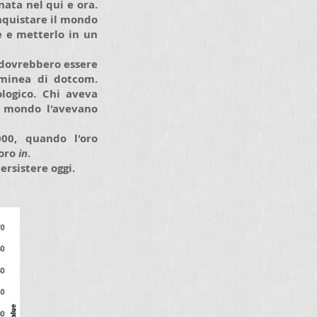
nata nel qui e ora.
onquistare il mondo
e e metterlo in un
t dovrebbero essere
ulminea di dotcom.
ologico. Chi aveva
il mondo l'avevano
00, quando l'oro
 oro
in
.
rsistere oggi.