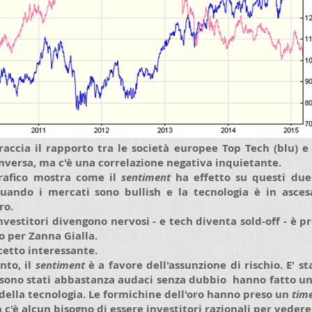
raccia il rapporto tra le società europee Top Tech (blu) e 
versa, ma c'è una correlazione negativa inquietante.
 grafico mostra come il
sentiment
ha effetto su questi due 
uando i mercati sono bullish e la tecnologia è in asce
ro.
nvestitori divengono nervosi - e tech diventa sold-off - è p
 per Zanna Gialla.
etto interessante.
nto, il
sentiment
è a favore dell'assunzione di rischio. E' st
 sono stati abbastanza audaci senza dubbio hanno fatto un
ella tecnologia. Le formichine dell'oro hanno preso un
tim
 c'è alcun bisogno di essere investitori razionali per veder