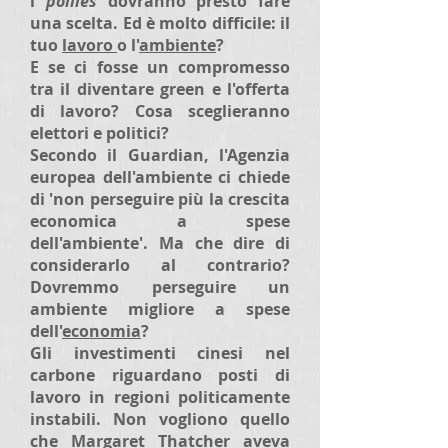
i
pollies
dovranno presto fare
una scelta. Ed è molto difficile: il
tuo
lavoro
o l'
ambiente
?
E se ci fosse un compromesso
tra il diventare green e l'offerta
di lavoro? Cosa sceglieranno
elettori e politici?
Secondo il Guardian, l'Agenzia
europea dell'ambiente ci chiede
di 'non perseguire più la crescita
economica a spese
dell'ambiente'. Ma che dire di
considerarlo al contrario?
Dovremmo perseguire un
ambiente migliore a spese
dell'
economia
?
Gli investimenti cinesi nel
carbone riguardano posti di
lavoro in regioni politicamente
instabili. Non vogliono quello
che Margaret Thatcher aveva