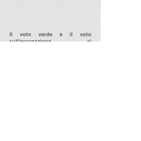
Il voto verde e il voto
sull'occupazione si
scontreranno nei prossimi anni?
Potrebbe subentrare un netto
cambiamento politico.
Soprattutto in Europa, dove
queste due questioni sono
coperte dai poteri dell'UE.
Siamo sicuri che il boom
ecologico arrivi molto lontano?
Sarebbe forse meglio stare alla
larga con i tuoi soldi?
Probabilmente i maggiori
vantaggi ambientali saranno
disponibili in termini di
efficienza energetica, cosa che