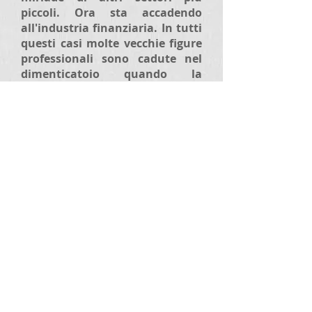
piccoli. Ora sta accadendo
all'industria finanziaria. In tutti
questi casi molte vecchie figure
professionali sono cadute nel
dimenticatoio quando la
tecnologia ha cambiato il
tessuto del loro mondo. Alcuni,
come Roubini e Warren Buffett,
si rifiutano di accettare il
cambiamento. Alcuni, come
Mike Novogratz e Richard
Branson, lo abbracciano. Negli
ultimi mesi abbiamo visto i più
grandi nomi della finanza
iniziare ad abbracciare la cripto.
ICE, che possiede la Borsa di
New York e molte altre borse in
tutto il mondo, sta lanciando
Bakkt. Blacklock ha creato un
gruppo di lavoro per esplorare la