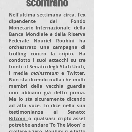
scontrano
Nell'ultima settimana circa, l'ex
dipendente del Fondo
Monetario Internazionale, della
Banca Mondiale e della Riserva
Federale Nouriel Roubini ha
orchestrato una campagna di
trolling contro la
cripto
. Ha
condotto i suoi attacchi su tre
fronti: il Senato degli Stati Uniti,
i media
mainstream
e Twitter.
Non sta dicendo nulla che molti
membri della vecchia guardia
non abbiano già detto prima.
Ma lo sta sicuramente dicendo
ad alta voce. Lo dice nella sua
testimonianza al Senato:
Bitcoin
o qualsiasi cripto-asset
potrebbe andare 'To The Moon' o
crollare a zero. Roubini si è fatto