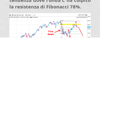
tendenza dove l'onda C ha colpito
la resistenza di Fibonacci 78%.
Speed
.biz
plus