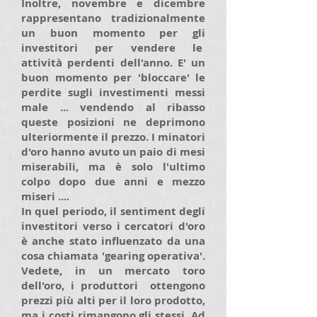
Inoltre, novembre e dicembre
rappresentano tradizionalmente
un buon momento per gli
investitori per vendere le
attività perdenti dell'anno. E' un
buon momento per 'bloccare' le
perdite sugli investimenti messi
male ... vendendo al ribasso
queste posizioni ne deprimono
ulteriormente il prezzo. I minatori
d'oro hanno avuto un paio di mesi
miserabili, ma è solo l'ultimo
colpo dopo due anni e mezzo
miseri ....
In quel periodo, il sentiment degli
investitori verso i cercatori d'oro
è anche stato influenzato da una
cosa chiamata 'gearing operativa'.
Vedete, in un mercato toro
dell'oro, i produttori ottengono
prezzi più alti per il loro prodotto,
ma i costi rimangono gli stessi. Ad