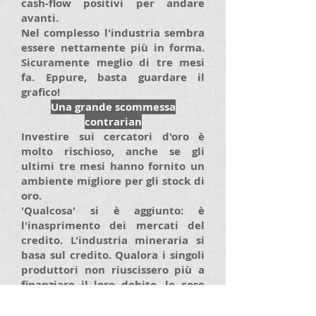
cash-flow positivi per andare
avanti.
Nel complesso l'industria sembra
essere nettamente più in forma.
Sicuramente meglio di tre mesi
fa. Eppure, basta guardare il
grafico!
Una grande scommessa
contrarian
Investire sui cercatori d'oro è
molto rischioso, anche se gli
ultimi tre mesi hanno fornito un
ambiente migliore per gli stock di
oro.
'Qualcosa' si è aggiunto: è
l'inasprimento dei mercati del
credito. L'industria mineraria si
basa sul credito. Qualora i singoli
produttori non riuscissero più a
finanziare il loro debito, le cose
possono rapidamente precipitare.
Forse il mercato ha ragione di