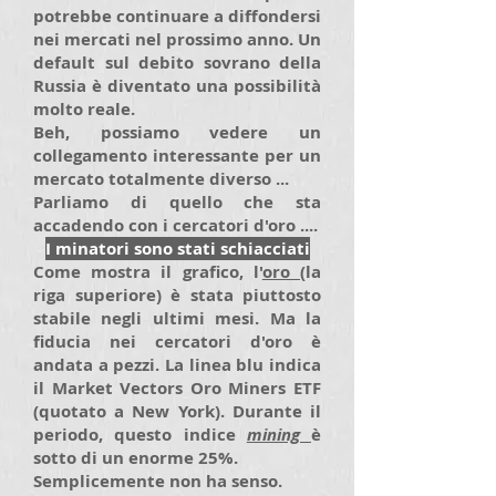
potrebbe continuare a diffondersi
nei mercati nel prossimo anno. Un
default sul debito sovrano della
Russia è diventato una possibilità
molto reale.
Beh, possiamo vedere un
collegamento interessante per un
mercato totalmente diverso ...
Parliamo di quello che sta
accadendo con i cercatori d'oro ....
I minatori sono stati schiacciati
Come mostra il grafico, l'
oro
(la
riga superiore) è stata piuttosto
stabile negli ultimi mesi. Ma la
fiducia nei cercatori d'oro è
andata a pezzi. La linea blu indica
il Market Vectors Oro Miners ETF
(quotato a New York). Durante il
periodo, questo indice
mining
è
sotto di un enorme 25%.
Semplicemente non ha senso.