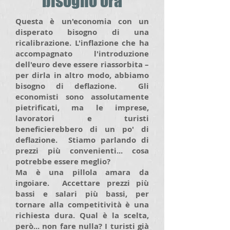
bisogno ora
Questa è un'economia con un
disperato bisogno di una
ricalibrazione. L'inflazione che ha
accompagnato l'introduzione
dell'euro deve essere riassorbita –
per dirla in altro modo, abbiamo
bisogno di deflazione. Gli
economisti sono assolutamente
pietrificati, ma le imprese,
lavoratori e turisti
beneficierebbero di un po' di
deflazione. Stiamo parlando di
prezzi più convenienti... cosa
potrebbe essere meglio?
Ma è una pillola amara da
ingoiare. Accettare prezzi più
bassi e salari più bassi, per
tornare alla competitività è una
richiesta dura. Qual è la scelta,
però... non fare nulla? I turisti già