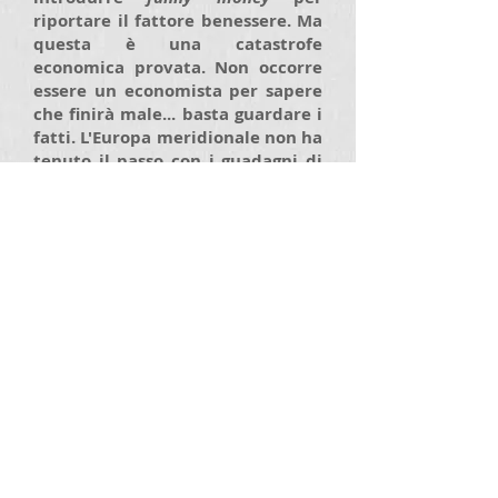
riportare il fattore benessere. Ma
questa è una catastrofe
economica provata. Non occorre
essere un economista per sapere
che finirà male... basta guardare i
fatti. L'Europa meridionale non ha
tenuto il passo con i guadagni di
produttività sperimentati altrove
nel globo. Introducendo ancora
più soldi nel sistema possono
servire solo ad aumentare i
prezzi.
Ma non riaccendere la domanda.
Au contraire
– l'aumento dei prezzi
sarà solo linfa per la domanda!
Tutto ciò che accadrà sarà un po'
di inflazione locale – che sarà a
scapito dell'euro. Un euro più
debole servirà per aiutare quelle
parti dell'Europa che già sono
competitive... diciamo la