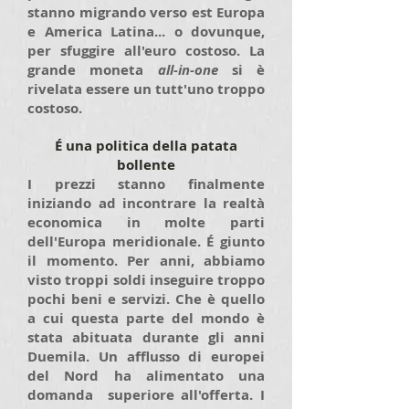
stanno migrando verso est Europa
e America Latina... o dovunque,
per sfuggire all'euro costoso. La
grande moneta
all-in-one
si è
rivelata essere un tutt'uno troppo
costoso.
É una politica della patata
bollente
I prezzi stanno finalmente
iniziando ad incontrare la realtà
economica in molte parti
dell'Europa meridionale. É giunto
il momento. Per anni, abbiamo
visto troppi soldi inseguire troppo
pochi beni e servizi. Che è quello
a cui questa parte del mondo è
stata abituata durante gli anni
Duemila. Un afflusso di europei
del Nord ha alimentato una
domanda superiore all'offerta. I