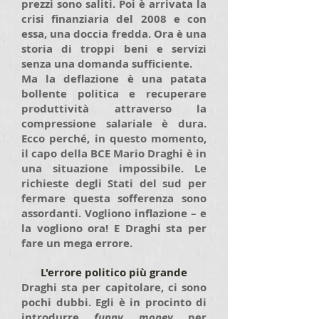
prezzi sono saliti. Poi è arrivata la
crisi finanziaria del 2008 e con
essa, una doccia fredda. Ora è una
storia di troppi beni e servizi
senza una domanda sufficiente.
Ma la deflazione è una patata
bollente politica e recuperare
produttività attraverso la
compressione salariale è dura.
Ecco perché, in questo momento,
il capo della BCE Mario Draghi è in
una situazione impossibile. Le
richieste degli Stati del sud per
fermare questa sofferenza sono
assordanti. Vogliono inflazione – e
la vogliono ora! E Draghi sta per
fare un mega errore.
L'errore politico più grande
Draghi sta per capitolare, ci sono
pochi dubbi. Egli è in procinto di
introdurre
funny money
per