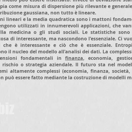
ropia come misura di dispersione più rilevante e general
tribuzione gaussiana, non tutto è lineare.
ioni lineari e la media quadratica sono i mattoni fondam
ngono utilizzati in innumerevoli applicazioni, che van
alla medicina o gli studi sociali. Le statistiche son
sa di interessante, ma nascondono l'essenziale. Ci vuo
ò che è interessante e ciò che è essenziale. Entropi
no il nucleo del modello all'analisi dei dati. La compless
ensioni fondamentali in
finanza
, economia, gestio
 rischio o strategia aziendale. Il futuro sta nel mode
stemi altamente complessi (economia, finanza, società, 
 non può essere fatto mediante la costruzione di modelli 
biz