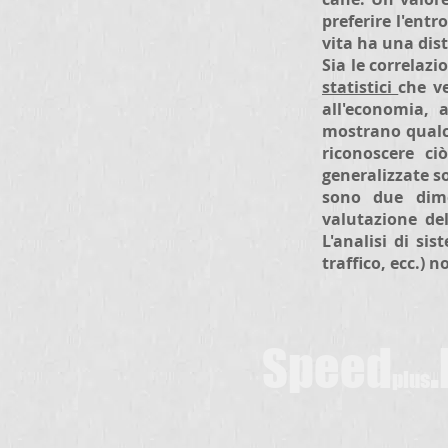
preferire l'ent
vita ha una dis
Sia le correlaz
statistici
che ve
all'economia, 
mostrano qualco
riconoscere ci
generalizzate so
sono due dim
valutazione del
L'analisi di si
traffico, ecc.)
Speed
.
plus