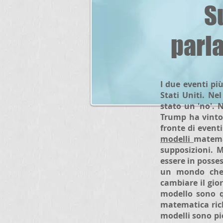
S
parla
I due eventi pi
Stati Uniti. Nel
stato un 'no'. 
Trump ha vinto 
fronte di event
modelli
matemat
supposizioni. M
essere in posse
un mondo che 
cambiare il gio
modello sono qu
matematica rich
modelli sono pie