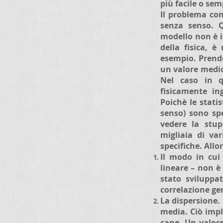
più facile o s
Il problema co
senza senso. Q
modello non è i
della fisica, è
esempio. Prende
un valore medio
Nel caso in q
fisicamente in
Poichè le stati
senso) sono spe
vedere la stup
migliaia di va
specifiche. All
Il modo in cui
lineare – non è 
stato sviluppa
correlazione ge
La dispersione.
media. Ciò imp
cane. Un valor