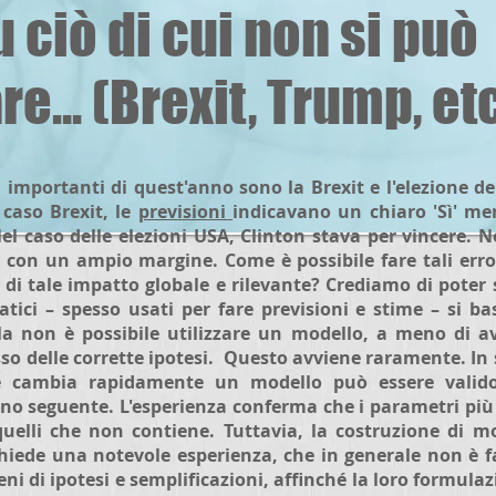
u ciò di cui non si può
re... (Brexit, Trump, etc.
ù importanti di quest'anno sono la Brexit e l'elezione de
 caso Brexit, le
previsioni
indicavano un chiaro 'Sì' men
Nel caso delle elezioni USA, Clinton stava per vincere. 
con un ampio margine. Come è possibile fare tali erro
i di tale impatto globale e rilevante? Crediamo di poter 
ici – spesso usati per fare previsioni e stime – si ba
a non è possibile utilizzare un modello, a meno di av
sso delle corrette ipotesi. Questo avviene raramente. In
cambia rapidamente un modello può essere valido
rno seguente. L'esperienza conferma che i parametri più
elli che non contiene. Tuttavia, la costruzione di mode
iede una notevole esperienza, che in generale non è fac
ni di ipotesi e semplificazioni, affinché la loro formula