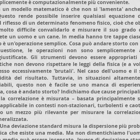
emplicemente è computazionalmente più conveniente.
n un modello matematico è che non si 'lamenta' anche 
uesto rende possibile inserire qualsiasi equazione d
l riflesso di un determinato fenomeno fisico, cioè che ob
 molto difficile convalidarlo e misurare il suo grado d
te un uomo e un cane. In media hanno tre tappe ciascu
 è un'operazione semplice. Cosa può andare storto con
uestione, le operazioni non sono semplicemente ap
giustificate. Gli strumenti devono essere appropriati
stiche non devono rispettare le leggi della fisica (e a v
sso eccessivamente 'brutali'. Nel caso dell'uomo e il 
idità del risultato. Tuttavia, in situazioni altamen
riabili, questo non è facile se uno manca di esperie
ora, cosa è andato storto? Indichiamo due cause principal
 la correlazione è misurata – basata principalmente s
applicabile in contesti non-stazionari, turbolenti e caot
to un mezzo più rilevante per misurare la correlazio
neralizzata.
 Una deviazione standard misura la dispersione più prob
lica che esiste una media. Ma non dimentichiamo l'uom
e medio può essere insensato. Invece di deviazione s