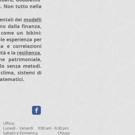
e. Non tutto nella
entali dei
modelli
no dalla finanza,
o come un bikini:
le esperienza per
a e correlazioni
ità e la
resilienza
,
ne patrimoniale,
llo senza metodi.
clima, sistemi di
matematici.
Ufficio
Lunedì - Venerdì 9:00 am - 6:30 pm
Sabato e Domenica Chiuso