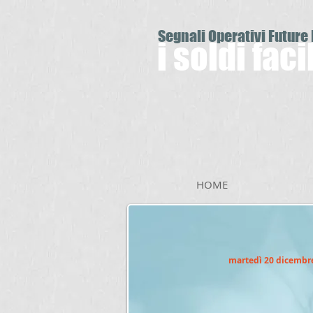
Segnali Operativi Future
i soldi fac
HOME
martedì 20 dicembr