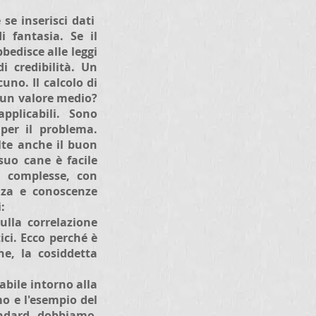
se inserisci dati
i fantasia. Se il
bedisce alle leggi
i credibilità. Un
no. Il calcolo di
 un valore medio?
plicabili. Sono
 per il problema.
olte anche il buon
suo cane è facile
te complesse, con
nza e conoscenze
i:
ulla correlazione
ici. Ecco perché è
ne, la cosiddetta
abile intorno alla
o e l'esempio del
tandard, dobbiamo