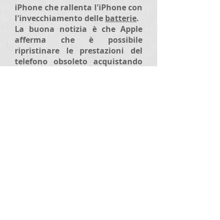
iPhone che rallenta l'iPhone con
l'invecchiamento delle
batterie
.
La buona notizia è che Apple
afferma che è possibile
ripristinare le prestazioni del
telefono obsoleto acquistando
una nuova batteria, il che ti
costerà tempo e denaro.
Si è fatto prendere in castagna
ed ha dovuto inventare una
storia che si adatta bene a
quello che sta succedendo, ma
non riesce neanche a dire
perché questa non era una
politica dichiarata prima che
fosse sgamata. O perché altri
produttori di telefoni non lo
fanno.
Speed
.biz
plus