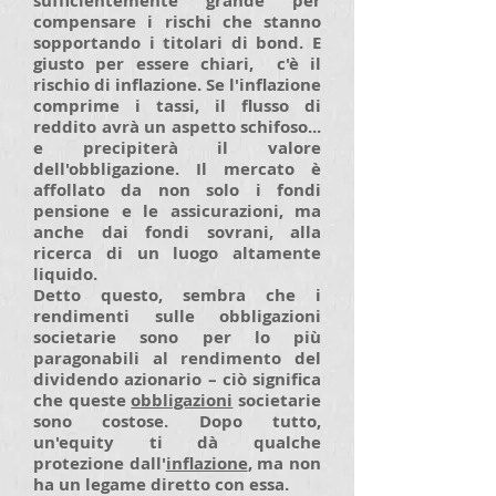
sufficientemente grande per
compensare i rischi che stanno
sopportando i titolari di bond. E
giusto per essere chiari, c'è il
rischio di inflazione. Se l'inflazione
comprime i tassi, il flusso di
reddito avrà un aspetto schifoso...
e precipiterà il valore
dell'obbligazione. Il mercato è
affollato da non solo i fondi
pensione e le assicurazioni, ma
anche dai fondi sovrani, alla
ricerca di un luogo altamente
liquido.
Detto questo, sembra che i
rendimenti sulle obbligazioni
societarie sono per lo più
paragonabili al rendimento del
dividendo azionario – ciò significa
che queste
obbligazioni
societarie
sono costose. Dopo tutto,
un'equity ti dà qualche
protezione dall'
inflazione
, ma non
ha un legame diretto con essa.