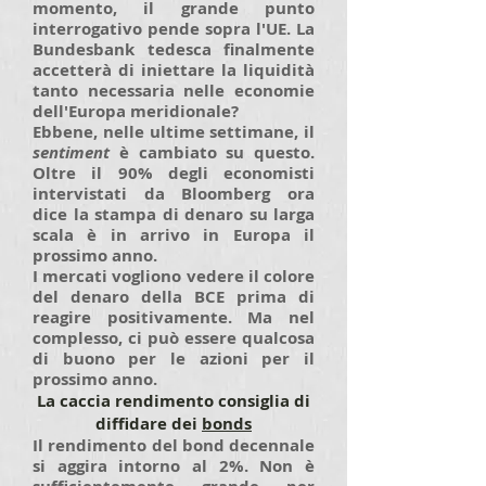
momento, il grande punto
interrogativo pende sopra l'UE. La
Bundesbank tedesca finalmente
accetterà di iniettare la liquidità
tanto necessaria nelle economie
dell'Europa meridionale?
Ebbene, nelle ultime settimane, il
sentiment
è cambiato su questo.
Oltre il 90% degli economisti
intervistati da Bloomberg ora
dice la stampa di denaro su larga
scala è in arrivo in Europa il
prossimo anno.
I mercati vogliono vedere il colore
del denaro della BCE prima di
reagire positivamente. Ma nel
complesso, ci può essere qualcosa
di buono per le azioni per il
prossimo anno.
La caccia rendimento consiglia di
diffidare dei
bonds
Il rendimento del bond decennale
si aggira intorno al 2%. Non è