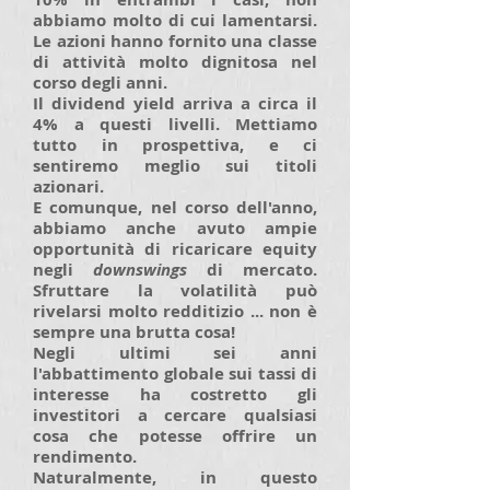
abbiamo molto di cui lamentarsi.
Le azioni hanno fornito una classe
di attività molto dignitosa nel
corso degli anni.
Il dividend yield arriva a circa il
4% a questi livelli. Mettiamo
tutto in prospettiva, e ci
sentiremo meglio sui titoli
azionari.
E comunque, nel corso dell'anno,
abbiamo anche avuto ampie
opportunità di ricaricare equity
negli
downswings
di mercato.
Sfruttare la volatilità può
rivelarsi molto redditizio ... non è
sempre una brutta cosa!
Negli ultimi sei anni
l'abbattimento globale sui tassi di
interesse ha costretto gli
investitori a cercare qualsiasi
cosa che potesse offrire un
rendimento.
Naturalmente, in questo