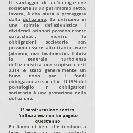
Il vantaggio di un'obbligazione
societaria su un patrimonio netto,
invece, è che aiuta a proteggere
dalla
deflazione
. Se entriamo in
una spirale deflazionistica, i
dividendi azionari possono essere
stiracchiati, mentre le
obbligazioni societarie non
possono essere altrettanto avare
(almeno, non facilmente). E dato
la generale turbolenza
deflazionistica, non stupisce che il
2014 è stato generalmente un
buon anno per i fondi
obbligazionari societari. Il 15% del
portafoglio in obbligazioni
societarie è una protezione dalla
deflazione.
L' «assicurazione contro
l'
inflazione» non ha pagato
quest'anno
Parliamo di beni che tendono a
fare bene in un contesto