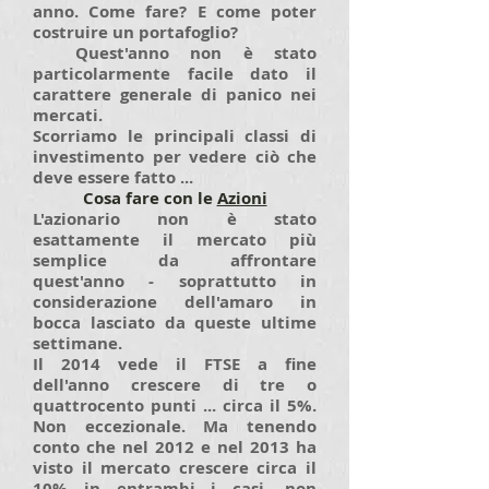
anno. Come fare? E come poter
costruire un portafoglio?
Quest'anno non è stato
particolarmente facile dato il
carattere generale di panico nei
mercati.
Scorriamo le principali classi di
investimento per vedere ciò che
deve essere fatto ...
Cosa fare con le
Azioni
L'azionario
non è stato
esattamente il mercato più
semplice da affrontare
quest'anno - soprattutto in
considerazione dell'amaro in
bocca lasciato da queste ultime
settimane.
Il 2014 vede il FTSE a fine
dell'anno crescere di tre o
quattrocento punti ... circa il 5%.
Non eccezionale. Ma tenendo
conto che nel 2012 e nel 2013 ha
visto il mercato crescere circa il
10% in entrambi i casi, non