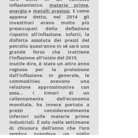
inflazionistico:
materie prime
,
energia
e
metalli preziosi
. E come
appena detto, nel 2014 gli
investitori erano molto più
preoccupati della deflazione
rispetto all'inflazione. Infatti, la
disfatta assoluta dei prezzi del
petrolio quest'anno in sé sarà una
grande forza che trattiene
l'inflazione all'inizio del 2015.
Inutile dire, è stato un altro anno
rognoso per la protezione
dall'inflazione. In generale, le
commodities avevano una
relazione approssimativa con
essa... i timori di un
rallentamento dell'economia
mondiale, ha invece portato a
prezzi considerevolmente
inferiori sulle materie prime
industriali. É solo nelle settimane
di chiusura dell'anno che l'oro
sembra prendere un piglio