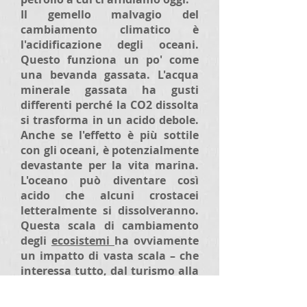
Il gemello malvagio del
cambiamento climatico è
l'acidificazione degli oceani.
Questo funziona un po' come
una bevanda gassata. L'acqua
minerale gassata ha gusti
differenti perché la CO2 dissolta
si trasforma in un acido debole.
Anche se l'effetto è più sottile
con gli oceani, è potenzialmente
devastante per la vita marina.
L'oceano può diventare così
acido che alcuni crostacei
letteralmente si dissolveranno.
Questa scala di cambiamento
degli
ecosistemi
ha ovviamente
un impatto di vasta scala – che
interessa tutto, dal turismo alla
pesca commerciale. Non può
essere trascurato quando si