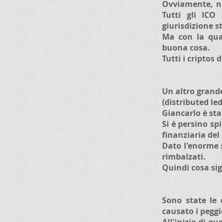
Ovviamente, no
Tutti gli ICO 
giurisdizione s
Ma con la qua
buona cosa.
Tutti i criptos
Un altro grande
(distributed le
Giancarlo è sta
Si è persino sp
finanziaria del
Dato l'enorme
rimbalzati.
Quindi cosa sig
Sono state le 
causato i peggi