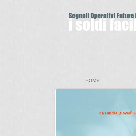
Segnali Operativi Future
i soldi fac
HOME
da Londra, giovedì 8