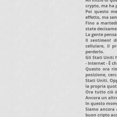
All'inizio di q
crypto, ma ha p
Poi questo me
effetto, ma se
Fino a martedì,
state decisamen
La gente pensav
Il
sentiment
d
cellulare, il 
perderlo.
Gli Stati Uniti
- Internet - È c
Questo ora rim
posizione, cerc
Stati Uniti. Op
la propria quot
Ora tutto ciò 
Ancora un altro
In questo mome
Siamo ancora a
buon cripto acq