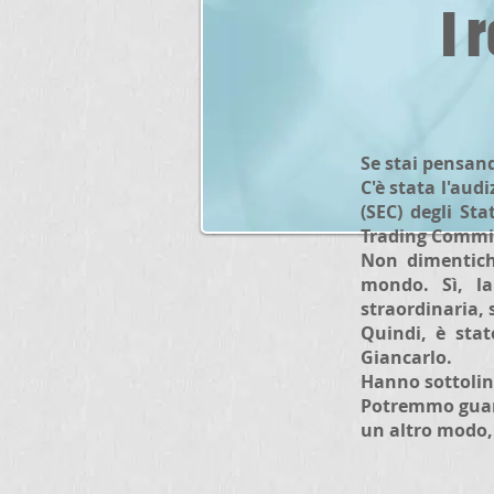
I 
Se stai pensan
C'è stata l'aud
(SEC) degli St
Trading Commis
Non dimentichi
mondo. Sì, 
straordinaria, 
Quindi, è stat
Giancarlo.
Hanno sottoline
Potremmo guarda
un altro modo, 