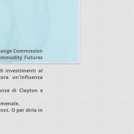
xchange Commission
 Commodity Futures
i investimenti al
ora un'influenza
ianze di Clayton e
nomenale.
ni. O per dirla in