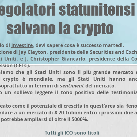
regolatori statunitensi
salvano la crypto
do di
investire
, devi sapere cosa è successo martedì.
izione di Jay Clayton, presidente della Securities and E
ati Uniti, e J. Christopher Giancarlo, presidente della
sion (CFTC).
amo che gli Stati Uniti sono il più grande mercato d
la
crypto
è mondiale, ma gli Stati Uniti hanno anc
soprattutto in termini di
sentiment
del mercato.
o un sollievo leggere il tono positivo delle testimon
ato come il potenziale di crescita in quest'area sia fe
re a un mercato di $ 20 trilioni entro i prossimi due an
potrebbe ampliarsi di oltre il 5000%.
Tutti gli ICO sono titoli