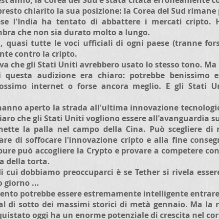
uest'anno, la Corea del Sud è stata citata erroneamente c
resto chiarito la sua posizione: la Corea del Sud rimane 
se l'India ha tentato di abbattere i mercati cripto.
mbra che non sia durato molto a lungo.
 quasi tutte le voci ufficiali di ogni paese (tranne for
te contro la cripto.
a che gli Stati Uniti avrebbero usato lo stesso tono. Ma
i questa audizione era chiaro: potrebbe benissimo e
prossimo internet o forse ancora meglio. E gli Stati 
 hanno aperto la strada all'ultima innovazione tecnologi
hiaro che gli Stati Uniti vogliono essere all'avanguardia s
ette la palla nel campo della Cina. Può scegliere di
are di soffocare l'innovazione cripto e alla fine conseg
pure può accogliere la Crypto e provare a competere con 
a della torta.
di cui dobbiamo preoccuparci è se Tether si rivela esser
 giorno ...
nto potrebbe essere estremamente intelligente entrare 
l di sotto dei massimi storici di metà gennaio. Ma la r
uistato oggi ha un enorme potenziale di crescita nel cor