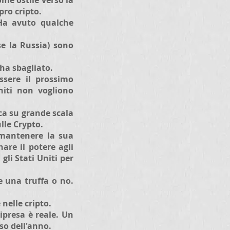
ome ostile verso la
pro cripto.
 Ha avuto qualche
se la Russia) sono
 ha sbagliato.
ssere il prossimo
Uniti non vogliono
ca su grande scala
ulle Crypto.
 mantenere la sua
nare il potere agli
gli Stati Uniti per
e una truffa o no.
nelle cripto.
ipresa è reale. Un
so dell'anno.