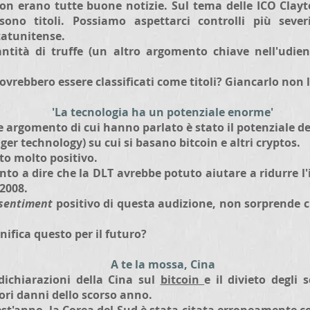
n erano tutte buone notizie. Sul tema delle ICO Clayt
sono titoli. Possiamo aspettarci controlli più sever
tatunitense.
ntità di truffe (un altro argomento chiave nell'udie
 dovrebbero essere classificati come titoli? Giancarlo non 
'La tecnologia ha un potenziale enorme'
 argomento di cui hanno parlato è stato il potenziale de
dger technology) su cui si basano bitcoin e altri cryptos.
to molto positivo.
into a dire che la DLT avrebbe potuto aiutare a ridurre l'
 2008.
sentiment
positivo di questa audizione, non sorprende c
nifica questo per il futuro?
A te la mossa, Cina
dichiarazioni della Cina sul
bitcoin
e il divieto degli
ori danni dello scorso anno.