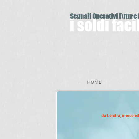
Segnali Operativi Future
i soldi fac
HOME
da Londra, mercoled