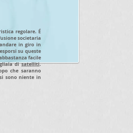
istica regolare. É
fusione societaria
andare in giro in
 esporsi su queste
abbastanza facile
gliaia di
satelliti
.
dopo che saranno
ssi sono niente in