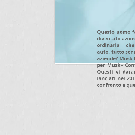
Questo uomo fa
diventato azion
ordinaria – che
auto, tutto senz
aziende?
Musk
per Musk– Cont
Questi vi dar
lanciati nel 20
confronto a que