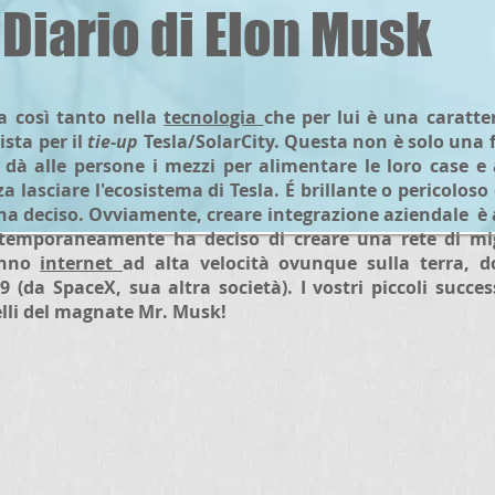
Diario di Elon Musk
 così tanto nella
tecnologia
che per lui è una caratter
ista per il
tie-up
Tesla/SolarCity. Questa non è solo una 
 dà alle persone i mezzi per alimentare le loro case e 
a lasciare l'ecosistema di Tesla. É brillante o pericoloso
ha deciso. Ovviamente, creare integrazione aziendale è 
emporaneamente ha deciso di creare una rete di mi
anno
internet
ad alta velocità ovunque sulla terra, 
19 (da SpaceX, sua altra società). I vostri piccoli succe
lli del magnate Mr. Musk!