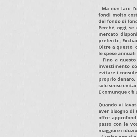
Ma non fare l'er
fondi molto cost
del fondo di fon
Perché, oggi, se
mercato disponi
preferite; Exch
Oltre a questo, 
le spese annuali
Fino a questo 
investimento co
evitare i consule
proprio denaro, 
solo senso evitar
E comunque c'è un
Quando vi lavate
aver bisogno di 
offre approfond
passo con le vo
maggiore riduzi
A volte non si p