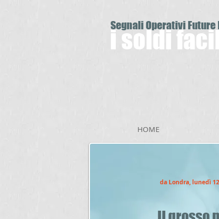
Segnali Operativi Future
i soldi fac
HOME
da Londra, lunedì 1
Il grosso 