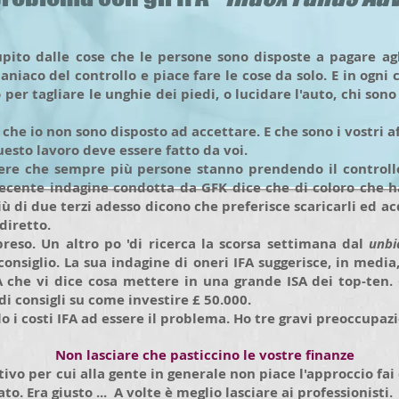
ito dalle cose che le persone sono disposte a pagare agli
niaco del controllo e piace fare le cose da solo. E in ogni c
per tagliare le unghie dei piedi, o lucidare l'auto, chi sono
he io non sono disposto ad accettare. E che sono i vostri aff
esto lavoro deve essere fatto da voi.
re che sempre più persone stanno prendendo il controllo
recente indagine condotta da GFK dice che di coloro che h
iù di due terzi adesso dicono che preferisce scaricarli ed ac
diretto.
reso. Un altro po 'di ricerca la scorsa settimana dal
unbi
consiglio. La sua indagine di oneri IFA suggerisce, in media
A che vi dice cosa mettere in una grande ISA dei top-ten
di consigli su come investire £ 50.000.
i costi IFA ad essere il problema. Ho tre gravi preoccupazio
Non lasciare che pasticcino le vostre finanze
ivo per cui alla gente in generale non piace l'approccio fai 
to. Era giusto ... A volte è meglio lasciare ai professionisti.