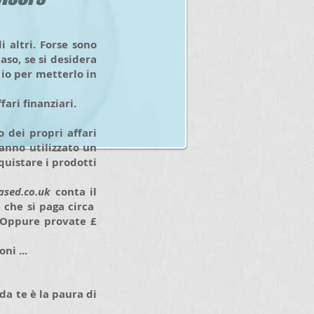
 altri. Forse sono
aso, se si desidera
 io per metterlo in
ari finanziari.
 dei propri affari
anno utilizzato un
quistare i prodotti
ased.co.uk
conta il
, che si paga circa
. Oppure provate £
ni ...
da te è la paura di