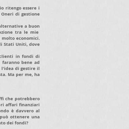
o ritengo essere i
 Oneri di gestione
 alternative a buon
pzione tra le mie
o molto economici.
i Stati Uniti, dove
ienti in fondi di
ri faranno bene ad
l'idea di gestire il
ista. Ma per me, ha
ffi che potrebbero
i affari finanziari
fondo è davvero al
i può ottenere una
to dei fondi?