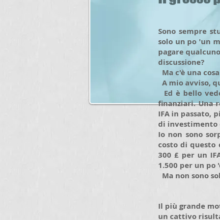
Sono sempre stup
solo un po 'un ma
pagare qualcuno 
discussione?
Ma c'è una cosa c
A mio avviso, qu
Ed è bello vede
finanziari. Una 
IFA in passato, p
di investimento 
Io non sono sorp
costo di questo 
300 £ per un IF
1.500 per un po '
Ma non sono solo 
Il più grande mot
un cattivo risulta