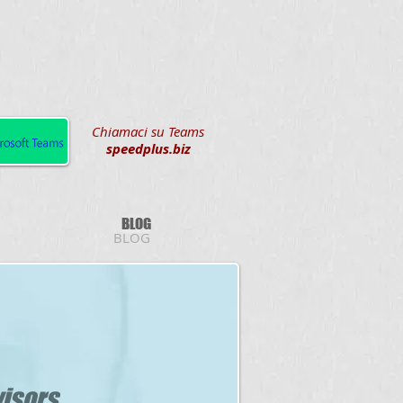
Chiamaci su Teams
speedplus.biz
BLOG
BLOG
isors