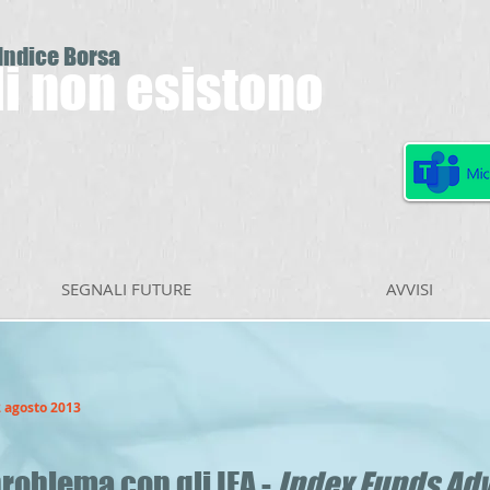
 Indice Borsa
ili non esistono
SEGNALI FUTURE
AVVISI
2 agosto 2013
problema con gli IFA -
Index Funds Adv