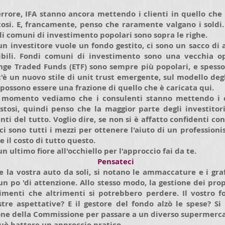
rore, IFA stanno ancora mettendo i clienti in quello che i
osi. E, francamente, penso che raramente valgano i soldi.
di comuni di investimento popolari sono sopra le righe.
 un investitore vuole un fondo gestito, ci sono un sacco di
bili. Fondi comuni di investimento sono una vecchia o
ange Traded Funds (ETF) sono sempre più popolari, e spess
c'è un nuovo stile di unit trust emergente, sul modello degl
 possono essere una frazione di quello che è caricata qui.
momento vediamo che i consulenti stanno mettendo i cl
stosi, quindi penso che la maggior parte degli investito
nti del tutto. Voglio dire, se non si è affatto confidenti con 
ci sono tutti i mezzi per ottenere l'aiuto di un profession
e il costo di tutto questo.
 ultimo fiore all'occhiello per l'approccio fai da te.
Pensateci
 la vostra auto da soli, si notano le ammaccature e i gra
un po 'di attenzione. Allo stesso modo, la gestione dei propr
imenti che altrimenti si potrebbero perdere. Il vostro 
stre aspettative? E il gestore del fondo alzò le spese? S
one della Commissione per passare a un diverso supermerca
uò battere un approccio pratico.