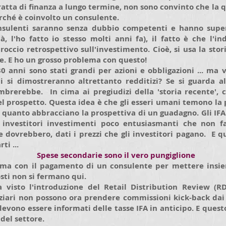
tta di finanza a lungo termine, non sono convinto che la q
erché è coinvolto un consulente.
sulenti saranno senza dubbio competenti e hanno super
tà, l'ho fatto io stesso molti anni fa), il fatto è che l'
occio retrospettivo sull'investimento. Cioè, si usa la sto
e. E ho un grosso problema con questo!
 30 anni sono stati grandi per azioni e obbligazioni ... ma 
i si dimostreranno altrettanto redditizi? Se si guarda al
brerebbe. In cima ai pregiudizi della 'storia recente', c
l prospetto. Questa idea è che gli esseri umani temono la 
i quanto abbracciano la prospettiva di un guadagno. Gli IFA
 investitori investimenti poco entusiasmanti che non f
e dovrebbero, dati i prezzi che gli investitori pagano. E 
ti ...
Spese secondarie sono il vero pungiglione
ema con il pagamento di un consulente per mettere insie
osti non si fermano qui.
isto l'introduzione del Retail Distribution Review (RDR
nziari non possono ora prendere commissioni kick-back dai
i devono essere informati delle tasse IFA in anticipo. E ques
del settore.