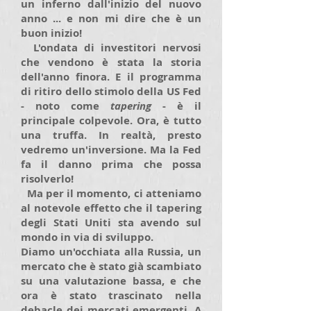
un inferno dall'inizio del nuovo
anno ... e non mi dire che è un
buon inizio!
L'ondata di investitori nervosi
che vendono è stata la storia
dell'anno finora. E il programma
di ritiro dello stimolo della US Fed
- noto come
tapering
- è il
principale colpevole. Ora, è tutto
una truffa. In realtà, presto
vedremo un'inversione. Ma la Fed
fa il danno prima che possa
risolverlo!
Ma per il momento, ci atteniamo
al notevole effetto che il tapering
degli Stati Uniti sta avendo sul
mondo in via di sviluppo.
Diamo un'occhiata alla Russia, un
mercato che è stato già scambiato
su una valutazione bassa, e che
ora è stato trascinato nella
debacle dei mercati emergenti. A