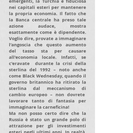
emergenti, la Turchia è fiduciosa
nei capitali esteri per mantenere
la propria economia. Il fatto che
la Banca centrale ha preso tale
azione audace, mostra
esattamente come è dipendente.
Voglio dire, provate a immaginare
l'angoscia che questo aumento
del tasso sta per causare
all'economia locale. Infatti, se
c'eravate durante la crisi della
sterlina del 1992 – noto anche
come Black Wednesday, quando il
governo britannico ha ritirato la
sterlina dal meccanismo di
cambio europeo – non dovrete
lavorare tanto di fantasia per
immaginare la carneficina!
Ma non posso certo dire che la
Russia è stato un grande polo di
attrazione per gli investimenti
esteri negli ultimi anni. In realtà,