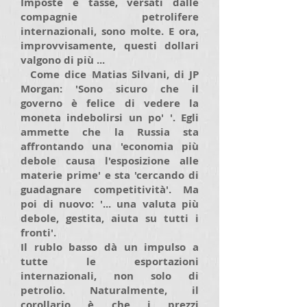
Imposte e tasse, versati dalle
compagnie petrolifere
internazionali, sono molte. E ora,
improvvisamente, questi dollari
valgono di più ...
Come dice Matias Silvani, di JP
Morgan: 'Sono sicuro che il
governo è felice di vedere la
moneta indebolirsi un po' '. Egli
ammette che la Russia sta
affrontando una 'economia più
debole causa l'esposizione alle
materie prime' e sta 'cercando di
guadagnare competitività'. Ma
poi di nuovo: '... una valuta più
debole, gestita, aiuta su tutti i
fronti'.
Il rublo basso dà un impulso a
tutte le esportazioni
internazionali, non solo di
petrolio. Naturalmente, il
corollario è che i prezzi