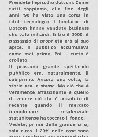
Prendete l'episodio dotcom. Come
tutti sappiamo, alla fine degli
anni '90 ha visto una corsa in
titoli tecnologici. I fondatori di
Dotcom hanno venduto business
che vale miliardi. Entro il 2000, il
passaggio di proprietà era al suo
apice. Il pubblico accumulava
come mai prima. Poi ... tutto è
crollato.
Il prossimo grande spettacolo
pubblico era, naturalmente, il
sub-prime. Ancora una volta, la
storia era la stessa. Ma ciò che è
veramente affascinante è quello
di vedere ciò che è accaduto di
recente quando il mercato
immobiliare residenziale
statunitense ha toccato il fondo.
Vedete, prima della grande crisi,
solo circa il 20% delle case sono