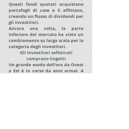
Questi fondi quotati acquistano
portafogli di case e li affittano,
creando un flusso di dividendi per
gli investitori.
Ancora una volta, la parte
inferiore del mercato ha visto un
cambiamento su larga scala per la
categoria degli investitori.
Gli Investitori sofisticati
comprano lingotti
Un grande esodo dell'oro da Ovest
a Est è in corso da anni ormai. A
un certo punto ci si deve chiedere
esattamente quanto oro è
rimasto in Occidente per
soddisfare tale domanda
insaziabile. Voglio dire, gli indiani
hanno importato così tanto, che
hanno esacerbato la caduta della
rupia, portando il governo a
imporre restrizioni alle