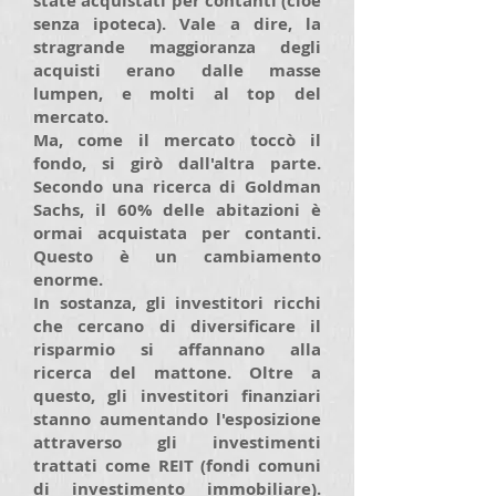
state acquistati per contanti (cioè
senza ipoteca). Vale a dire, la
stragrande maggioranza degli
acquisti erano dalle masse
lumpen, e molti al top del
mercato.
Ma, come il mercato toccò il
fondo, si girò dall'altra parte.
Secondo una ricerca di Goldman
Sachs, il 60% delle abitazioni è
ormai acquistata per contanti.
Questo è un cambiamento
enorme.
In sostanza, gli investitori ricchi
che cercano di diversificare il
risparmio si affannano alla
ricerca del mattone. Oltre a
questo, gli investitori finanziari
stanno aumentando l'esposizione
attraverso gli investimenti
trattati come REIT (fondi comuni
di investimento immobiliare).