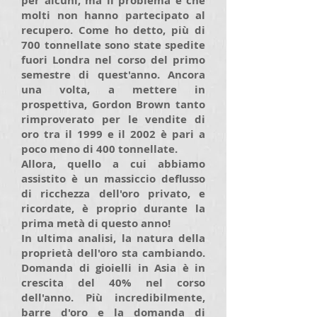
per alcuni, ma il problema è che
molti non hanno partecipato al
recupero. Come ho detto, più di
700 tonnellate sono state spedite
fuori Londra nel corso del primo
semestre di quest'anno. Ancora
una volta, a mettere in
prospettiva, Gordon Brown tanto
rimproverato per le vendite di
oro tra il 1999 e il 2002 è pari a
poco meno di 400 tonnellate.
Allora, quello a cui abbiamo
assistito è un massiccio deflusso
di ricchezza dell'oro privato, e
ricordate, è proprio durante la
prima metà di questo anno!
In ultima analisi, la natura della
proprietà dell'oro sta cambiando.
Domanda di gioielli in Asia è in
crescita del 40% nel corso
dell'anno. Più incredibilmente,
barre d'oro e la domanda di