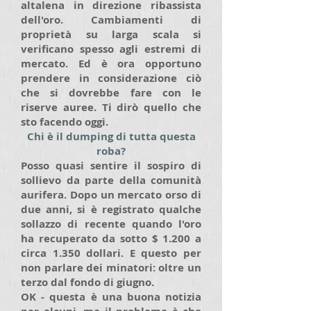
altalena in direzione ribassista
dell'oro. Cambiamenti di
proprietà su larga scala si
verificano spesso agli estremi di
mercato. Ed è ora opportuno
prendere in considerazione ciò
che si dovrebbe fare con le
riserve auree. Ti dirò quello che
sto facendo oggi.
Chi è il dumping di tutta questa
roba?
Posso quasi sentire il sospiro di
sollievo da parte della comunità
aurifera. Dopo un mercato orso di
due anni, si è registrato qualche
sollazzo di recente quando l'oro
ha recuperato da sotto $ 1.200 a
circa 1.350 dollari. E questo per
non parlare dei minatori: oltre un
terzo dal fondo di giugno.
OK - questa è una buona notizia