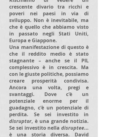
Rischiamo di vedere un
crescente divario tra ricchi e
poveri nei paesi in via di
sviluppo. Non è inevitabile, ma
che è quello che abbiamo visto
in passato negli Stati Uniti,
Europa e Giappone.
Una manifestazione di questo è
che il reddito medio è stato
stagnante – anche se il PIL
complessivo è in crescita. Ma
con le giuste politiche, possiamo
creare prosperità condivisa.
Ancora una volta, pregi e
svantaggi. Dove c'è un
potenziale enorme per il
guadagno, c'è un potenziale di
perdita. Se sei investito in
disruptor
, è una grande notizia.
Se sei investito nella
disruptee
...
è una storia diversa. David