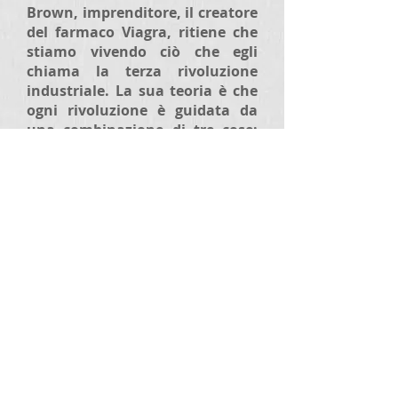
Brown, imprenditore, il creatore
del farmaco Viagra, ritiene che
stiamo vivendo ciò che egli
chiama la terza rivoluzione
industriale. La sua teoria è che
ogni rivoluzione è guidata da
una combinazione di tre cose:
una nuova fonte di energia, un
nuovo mezzo di comunicazione
e una nuova fonte di
finanziamento.
La prima
rivoluzione industriale
era stato il carbone, la
macchina a vapore, la macchina
da stampa e la Borsa. Nella
seconda era stato il petrolio, il
telegrafo e la società a
responsabilità limitata. Questa
terza rivoluzione, Brown ritiene,
sarà alimentata dall'energia