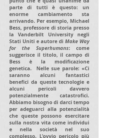
punto che è quasi unanime da
parte di tutti è questo: un
enorme cambiamento sta
arrivando. Per esempio, Michael
Bess, professore di storia presso
la Vanderbilt University negli
Stati Uniti e autore di
Make Way
for the Superhumans
: come
suggerisce il titolo, il campo di
Bess è la modificazione
genetica. Nelle sue parole: «Ci
saranno alcuni fantastici
benefici da queste tecnologie e
alcuni pericoli davvero
potenzialmente catastrofici.
Abbiamo bisogno di darci tempo
per adeguarci alla potenzialità
che queste possono esercitare
sulla nostra vita come individui
e nella società nel suo
complesso. L'ovvio pericolo più