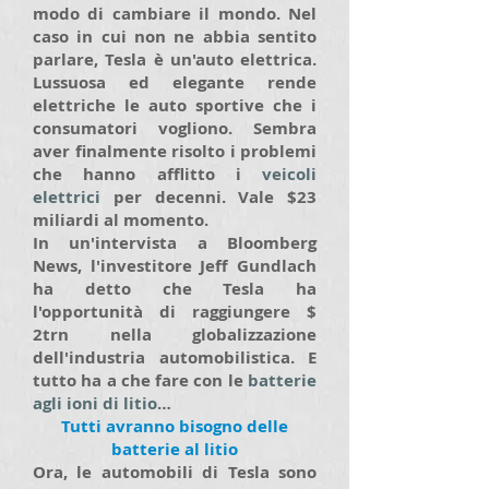
modo di cambiare il mondo. Nel
caso in cui non ne abbia sentito
parlare, Tesla è un'auto elettrica.
Lussuosa ed elegante rende
elettriche le auto sportive che i
consumatori vogliono. Sembra
aver finalmente risolto i problemi
che hanno afflitto i
veicoli
elettrici
per decenni. Vale $23
miliardi al momento.
In un'intervista a Bloomberg
News, l'investitore Jeff Gundlach
ha detto che Tesla ha
l'opportunità di raggiungere $
2trn nella globalizzazione
dell'industria automobilistica. E
tutto ha a che fare con le
batterie
agli ioni di litio
…
Tutti avranno bisogno delle
batterie al litio
Ora, le automobili di Tesla sono