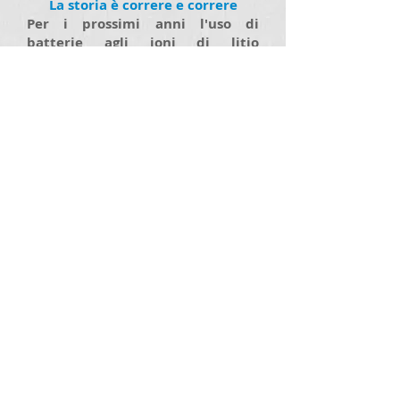
La storia è correre e correre
Per i prossimi anni l'uso di
batterie agli ioni di litio
veramente esploderà. Abbiamo
già la domanda nei mercati
emergenti, ma ora abbiamo un
intero nuovo mercato di veicoli
elettrici e ibridi che sta per
entrare nella produzione di
massa. Che cosa significa questo?
Bene, potremmo vedere una
consistente
crunch
nell'offerta .
E' interessante notare che la Cina
sta in agguato. Non soddisfatta
delle garanzie di produzione,
vuole salvaguardare il litio alla
fonte. Dopo aver fatto una buona
quantità di attività di ricerca
sulle batterie agli ioni di litio, la
Cina si è arenata nel settore
minerario. Solo il mese scorso un
conglomerato cinese ha