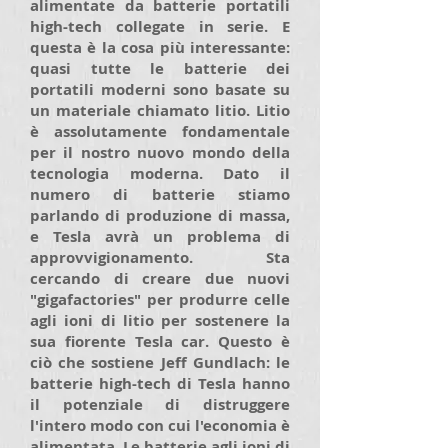
alimentate da batterie portatili
high-tech collegate in serie. E
questa è la cosa più interessante:
quasi tutte le batterie dei
portatili moderni sono basate su
un materiale chiamato litio. Litio
è assolutamente fondamentale
per il nostro nuovo mondo della
tecnologia moderna. Dato il
numero di batterie stiamo
parlando di produzione di massa,
e Tesla avrà un problema di
approvvigionamento. Sta
cercando di creare due nuovi
"gigafactories" per produrre celle
agli ioni di litio per sostenere la
sua fiorente Tesla car. Questo è
ciò che sostiene Jeff Gundlach: le
batterie high-tech di Tesla hanno
il potenziale di distruggere
l'intero modo con cui l'economia è
alimentata. Le batterie agli ioni di