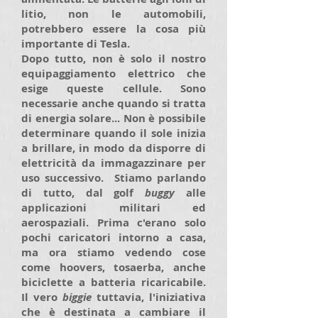
litio, non le automobili,
potrebbero essere la cosa più
importante di Tesla.
Dopo tutto, non è solo il nostro
equipaggiamento elettrico che
esige queste cellule. Sono
necessarie anche quando si tratta
di energia solare... Non è possibile
determinare quando il sole inizia
a brillare, in modo da disporre di
elettricità da immagazzinare per
uso successivo. Stiamo parlando
di tutto, dal golf
buggy
alle
applicazioni militari ed
aerospaziali. Prima c'erano solo
pochi caricatori intorno a casa,
ma ora stiamo vedendo cose
come hoovers, tosaerba, anche
biciclette a batteria ricaricabile.
Il vero
biggie
tuttavia, l'iniziativa
che è destinata a cambiare il