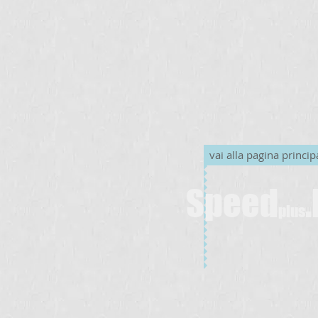
vai alla pagina princip
Speed
.
plus