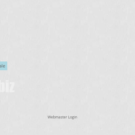
ale
biz
Webmaster Login