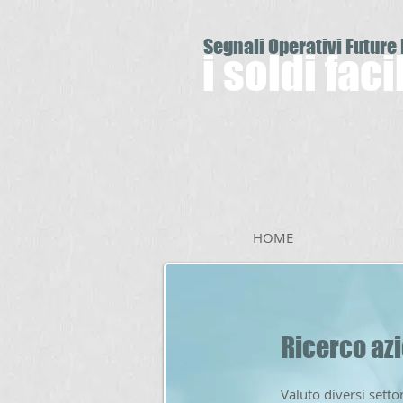
Segnali Operativi Future
i soldi fac
HOME
Ricerco az
Valuto diversi setto