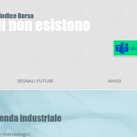
 Indice Borsa
ili non esistono
SEGNALI FUTURE
AVVISI
ienda industriale
ri merceologici